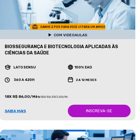
GANHE 2 POS PARA VOCE +1 PARA UM AMIGO
COM VIDEOAULAS
BIOSSEGURANÇA E BIOTECNOLOGIA APLICADAS ÀS
CIÊNCIAS DA SAÚDE
LATO SENSU
100% EAD
360 A 420H
2 A 12 MESES
18X R$ 86,00/Mês
18X R$ 387,00/Mês
INSCREVA-SE
SAIBA MAIS