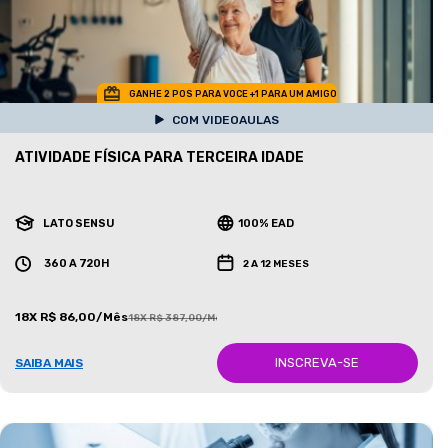
GANHE 2 POS PARA VOCE +1 PARA UM AMIGO
COM VIDEOAULAS
ATIVIDADE FÍSICA PARA TERCEIRA IDADE
LATO SENSU
100% EAD
360 A 720H
2 A 12 MESES
18X R$ 86,00/Mês
18X R$ 387,00/Mês
INSCREVA-SE
SAIBA MAIS