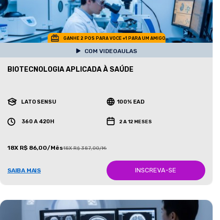
GANHE 2 POS PARA VOCE +1 PARA UM AMIGO
COM VIDEOAULAS
BIOTECNOLOGIA APLICADA À SAÚDE
LATO SENSU
100% EAD
360 A 420H
2 A 12 MESES
18X R$ 86,00/Mês
18X R$ 387,00/Mês
INSCREVA-SE
SAIBA MAIS