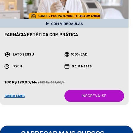
GANHE 2 POS PARA VOCE +1 PARA UM AMIGO
COM VIDEOAULAS
FARMÁCIA ESTÉTICA COM PRÁTICA
LATO SENSU
100% EAD
720H
5 A 12 MESES
18X R$ 199,00/Mês
18X R$ 597,00/Mês
INSCREVA-SE
SAIBA MAIS