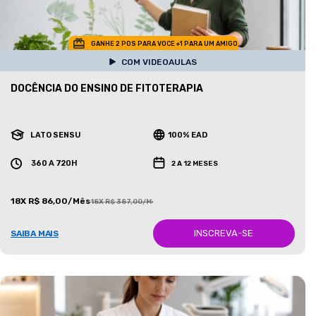
GANHE 2 POS PARA VOCE +1 PARA UM AMIGO
COM VIDEOAULAS
DOCÊNCIA DO ENSINO DE FITOTERAPIA
LATO SENSU
100% EAD
360 A 720H
2 A 12 MESES
18X R$ 86,00/Mês
18X R$ 387,00/Mês
INSCREVA-SE
SAIBA MAIS