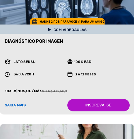
GANHE 2 POS PARA VOCE +1 PARA UM AMIGO
COM VIDEOAULAS
DIAGNÓSTICO POR IMAGEM
LATO SENSU
100% EAD
360 A 720H
2 A 12 MESES
18X R$ 105,00/Mês
18X R$ 472,50/Mês
INSCREVA-SE
SAIBA MAIS