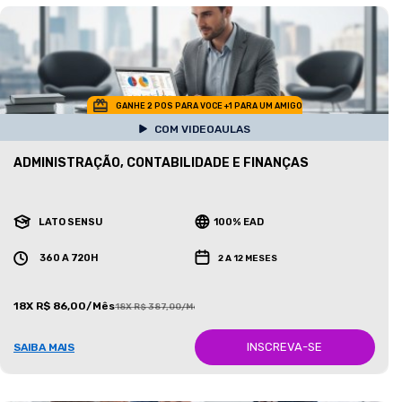
GANHE 2 POS PARA VOCE +1 PARA UM AMIGO
COM VIDEOAULAS
ADMINISTRAÇÃO, CONTABILIDADE E FINANÇAS
LATO SENSU
100% EAD
360 A 720H
2 A 12 MESES
18X R$ 86,00/Mês
18X R$ 387,00/Mês
INSCREVA-SE
SAIBA MAIS