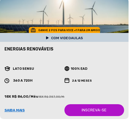
GANHE 2 POS PARA VOCE +1 PARA UM AMIGO
COM VIDEOAULAS
ENERGIAS RENOVÁVEIS
LATO SENSU
100% EAD
360 A 720H
2 A 12 MESES
18X R$ 86,00/Mês
18X R$ 387,00/Mês
INSCREVA-SE
SAIBA MAIS