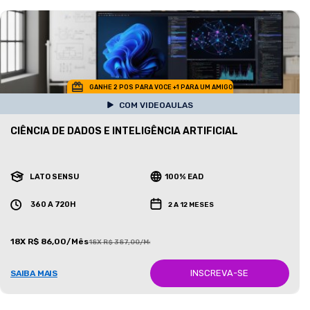
GANHE 2 POS PARA VOCE +1 PARA UM AMIGO
COM VIDEOAULAS
CIÊNCIA DE DADOS E INTELIGÊNCIA ARTIFICIAL
LATO SENSU
100% EAD
360 A 720H
2 A 12 MESES
18X R$ 86,00/Mês
18X R$ 387,00/Mês
INSCREVA-SE
SAIBA MAIS