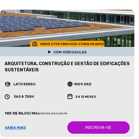
GANHE 2 POS PARA VOCE +1 PARA UM AMIGO
COM VIDEOAULAS
ARQUITETURA, CONSTRUÇÃO E GESTÃO DE EDIFICAÇÕES
SUSTENTÁVEIS
LATO SENSU
100% EAD
360 A 720H
2 A 12 MESES
18X R$ 86,00/Mês
18X R$ 387,00/Mês
INSCREVA-SE
SAIBA MAIS