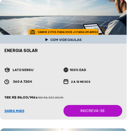
GANHE 2 POS PARA VOCE +1 PARA UM AMIGO
COM VIDEOAULAS
ENERGIA SOLAR
LATO SENSU
100% EAD
360 A 720H
2 A 12 MESES
18X R$ 86,00/Mês
18X R$ 387,00/Mês
INSCREVA-SE
SAIBA MAIS