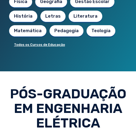
Física
Geografia
Gestão Escolar
História
Letras
Literatura
Matemática
Pedagogia
Teologia
Todos os Cursos de Educação
PÓS-GRADUAÇÃO
EM ENGENHARIA
ELÉTRICA