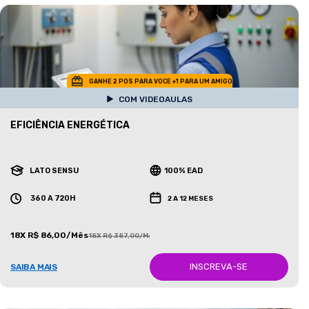
GANHE 2 POS PARA VOCE +1 PARA UM AMIGO
COM VIDEOAULAS
EFICIÊNCIA ENERGÉTICA
LATO SENSU
100% EAD
360 A 720H
2 A 12 MESES
18X R$ 86,00/Mês
18X R$ 387,00/Mês
INSCREVA-SE
SAIBA MAIS