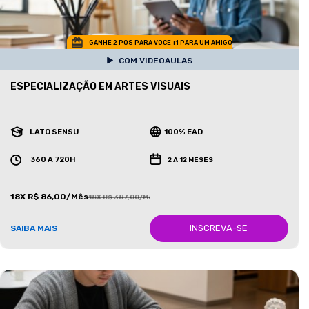
GANHE 2 POS PARA VOCE +1 PARA UM AMIGO
COM VIDEOAULAS
ESPECIALIZAÇÃO EM ARTES VISUAIS
LATO SENSU
100% EAD
360 A 720H
2 A 12 MESES
18X R$ 86,00/Mês
18X R$ 387,00/Mês
INSCREVA-SE
SAIBA MAIS