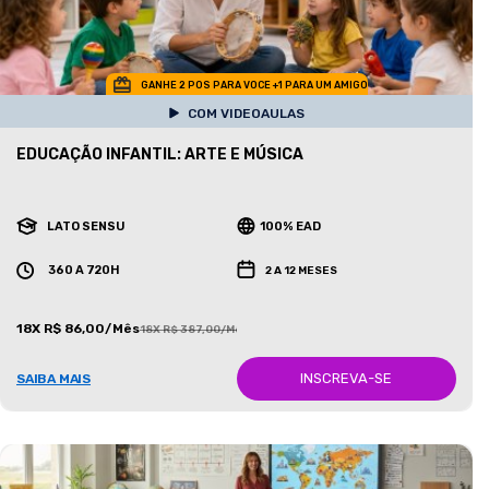
GANHE 2 POS PARA VOCE +1 PARA UM AMIGO
COM VIDEOAULAS
EDUCAÇÃO INFANTIL: ARTE E MÚSICA
LATO SENSU
100% EAD
360 A 720H
2 A 12 MESES
18X R$ 86,00/Mês
18X R$ 387,00/Mês
INSCREVA-SE
SAIBA MAIS