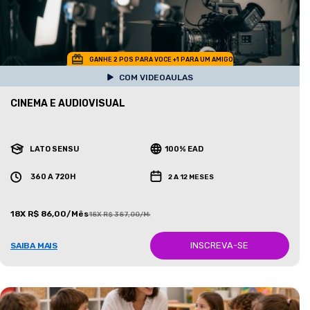
GANHE 2 POS PARA VOCE +1 PARA UM AMIGO
COM VIDEOAULAS
CINEMA E AUDIOVISUAL
LATO SENSU
100% EAD
360 A 720H
2 A 12 MESES
18X R$ 86,00/Mês
18X R$ 387,00/Mês
INSCREVA-SE
SAIBA MAIS