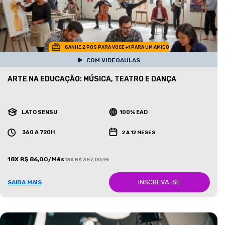
GANHE 2 POS PARA VOCE +1 PARA UM AMIGO
COM VIDEOAULAS
ARTE NA EDUCAÇÃO: MÚSICA, TEATRO E DANÇA
LATO SENSU
100% EAD
360 A 720H
2 A 12 MESES
18X R$ 86,00/Mês
18X R$ 387,00/Mês
INSCREVA-SE
SAIBA MAIS