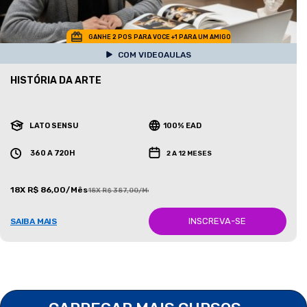
GANHE 2 POS PARA VOCE +1 PARA UM AMIGO
COM VIDEOAULAS
HISTÓRIA DA ARTE
LATO SENSU
100% EAD
360 A 720H
2 A 12 MESES
18X R$ 86,00/Mês
18X R$ 387,00/Mês
INSCREVA-SE
SAIBA MAIS