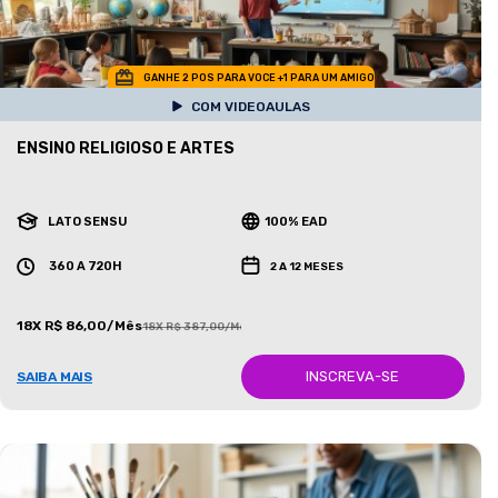
GANHE 2 POS PARA VOCE +1 PARA UM AMIGO
COM VIDEOAULAS
ENSINO RELIGIOSO E ARTES
LATO SENSU
100% EAD
360 A 720H
2 A 12 MESES
18X R$ 86,00/Mês
18X R$ 387,00/Mês
INSCREVA-SE
SAIBA MAIS