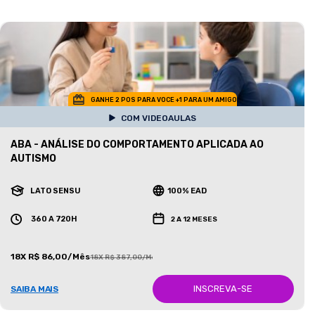
GANHE 2 POS PARA VOCE +1 PARA UM AMIGO
COM VIDEOAULAS
ABA - ANÁLISE DO COMPORTAMENTO APLICADA AO
AUTISMO
LATO SENSU
100% EAD
360 A 720H
2 A 12 MESES
18X R$ 86,00/Mês
18X R$ 387,00/Mês
INSCREVA-SE
SAIBA MAIS