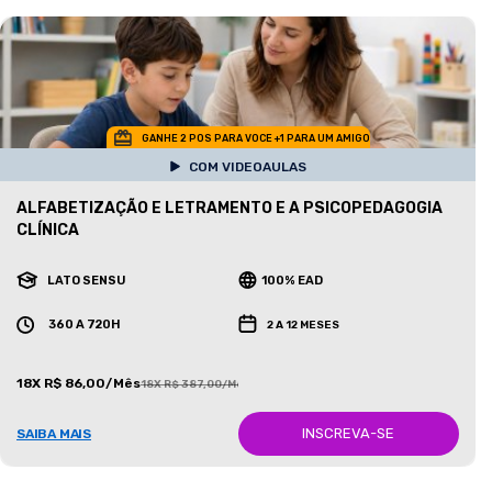
GANHE 2 POS PARA VOCE +1 PARA UM AMIGO
COM VIDEOAULAS
ALFABETIZAÇÃO E LETRAMENTO E A PSICOPEDAGOGIA
CLÍNICA
LATO SENSU
100% EAD
360 A 720H
2 A 12 MESES
18X R$ 86,00/Mês
18X R$ 387,00/Mês
INSCREVA-SE
SAIBA MAIS