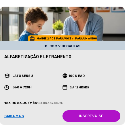
GANHE 2 POS PARA VOCE +1 PARA UM AMIGO
COM VIDEOAULAS
ALFABETIZAÇÃO E LETRAMENTO
LATO SENSU
100% EAD
360 A 720H
2 A 12 MESES
18X R$ 86,00/Mês
18X R$ 387,00/Mês
INSCREVA-SE
SAIBA MAIS