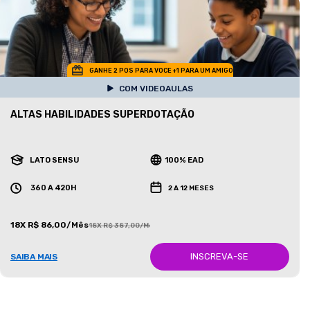
GANHE 2 POS PARA VOCE +1 PARA UM AMIGO
COM VIDEOAULAS
ALTAS HABILIDADES SUPERDOTAÇÃO
LATO SENSU
100% EAD
360 A 420H
2 A 12 MESES
18X R$ 86,00/Mês
18X R$ 387,00/Mês
INSCREVA-SE
SAIBA MAIS