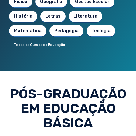
Física
Geografia
Gestão Escolar
História
Letras
Literatura
Matemática
Pedagogia
Teologia
Todos os Cursos de Educação
PÓS-GRADUAÇÃO
EM EDUCAÇÃO
BÁSICA