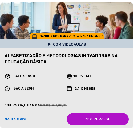
GANHE 2 POS PARA VOCE +1 PARA UM AMIGO
COM VIDEOAULAS
ALFABETIZAÇÃO E METODOLOGIAS INOVADORAS NA
EDUCAÇÃO BÁSICA
LATO SENSU
100% EAD
360 A 720H
2 A 12 MESES
18X R$ 86,00/Mês
18X R$ 387,00/Mês
INSCREVA-SE
SAIBA MAIS