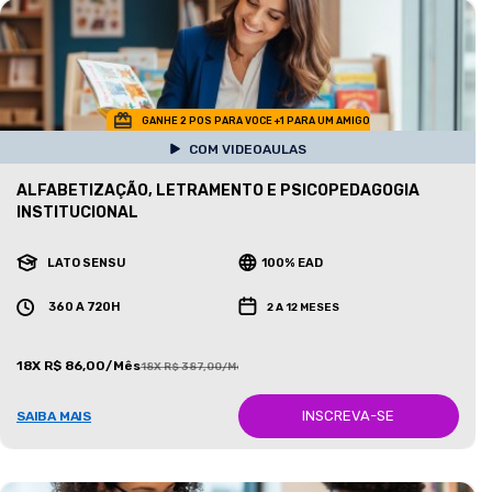
GANHE 2 POS PARA VOCE +1 PARA UM AMIGO
COM VIDEOAULAS
ALFABETIZAÇÃO, LETRAMENTO E PSICOPEDAGOGIA
INSTITUCIONAL
LATO SENSU
100% EAD
360 A 720H
2 A 12 MESES
18X R$ 86,00/Mês
18X R$ 387,00/Mês
INSCREVA-SE
SAIBA MAIS