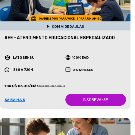
GANHE 2 POS PARA VOCE +1 PARA UM AMIGO
COM VIDEOAULAS
AEE - ATENDIMENTO EDUCACIONAL ESPECIALIZADO
LATO SENSU
100% EAD
360 A 720H
2 A 12 MESES
18X R$ 86,00/Mês
18X R$ 387,00/Mês
INSCREVA-SE
SAIBA MAIS