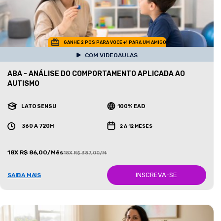
GANHE 2 POS PARA VOCE +1 PARA UM AMIGO
COM VIDEOAULAS
ABA - ANÁLISE DO COMPORTAMENTO APLICADA AO
AUTISMO
LATO SENSU
100% EAD
360 A 720H
2 A 12 MESES
18X R$ 86,00/Mês
18X R$ 387,00/Mês
INSCREVA-SE
SAIBA MAIS