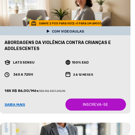
GANHE 2 POS PARA VOCE +1 PARA UM AMIGO
COM VIDEOAULAS
ABORDAGENS DA VIOLÊNCIA CONTRA CRIANÇAS E
ADOLESCENTES
LATO SENSU
100% EAD
360 A 720H
2 A 12 MESES
18X R$ 86,00/Mês
18X R$ 387,00/Mês
INSCREVA-SE
SAIBA MAIS