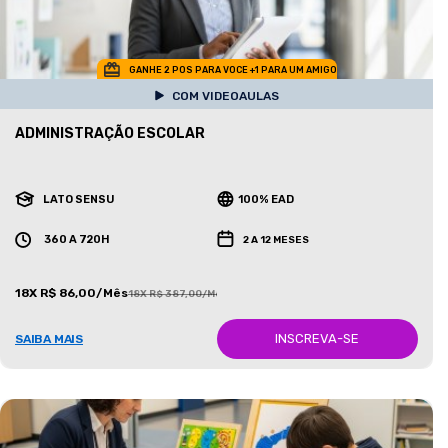
GANHE 2 POS PARA VOCE +1 PARA UM AMIGO
COM VIDEOAULAS
ADMINISTRAÇÃO ESCOLAR
LATO SENSU
100% EAD
360 A 720H
2 A 12 MESES
18X R$ 86,00/Mês
18X R$ 387,00/Mês
INSCREVA-SE
SAIBA MAIS