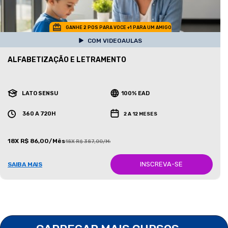
GANHE 2 POS PARA VOCE +1 PARA UM AMIGO
COM VIDEOAULAS
ALFABETIZAÇÃO E LETRAMENTO
LATO SENSU
100% EAD
360 A 720H
2 A 12 MESES
18X R$ 86,00/Mês
18X R$ 387,00/Mês
INSCREVA-SE
SAIBA MAIS