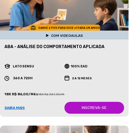
GANHE 2 POS PARA VOCE +1 PARA UM AMIGO
COM VIDEOAULAS
ABA - ANÁLISE DO COMPORTAMENTO APLICADA
LATO SENSU
100% EAD
360 A 720H
2 A 12 MESES
18X R$ 86,00/Mês
18X R$ 387,00/Mês
INSCREVA-SE
SAIBA MAIS