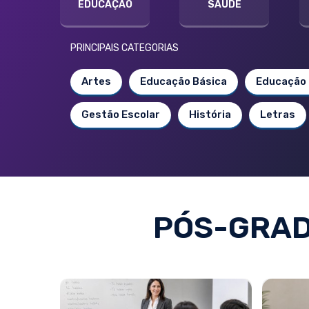
EDUCAÇÃO
SAÚDE
PRINCIPAIS CATEGORIAS
Artes
Educação Básica
Educação 
Gestão Escolar
História
Letras
PÓS-GRAD