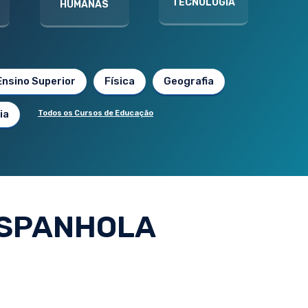
TECNOLOGIA
HUMANAS
Ensino Superior
Física
Geografia
ia
Todos os Cursos de Educação
ESPANHOLA