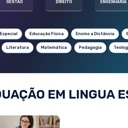
GESTÃO
DIREITO
ENGENHARIA
Especial
Educação Física
Ensino a Distância
Literatura
Matemática
Pedagogia
Teolog
UAÇÃO EM LINGUA 