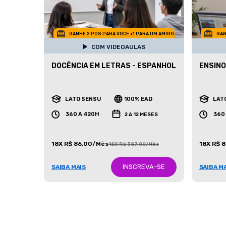
GANHE 2 POS PARA VOCE +1 PARA UM AMIGO
GAN
COM VIDEOAULAS
DOCÊNCIA EM LETRAS - ESPANHOL
ENSINO
LATO SENSU
100% EAD
LAT
360 A 420H
360
2 A 12 MESES
18X R$ 86,00/Mês
18X R$ 
18X R$ 387,00/Mês
INSCREVA-SE
SAIBA MAIS
SAIBA M