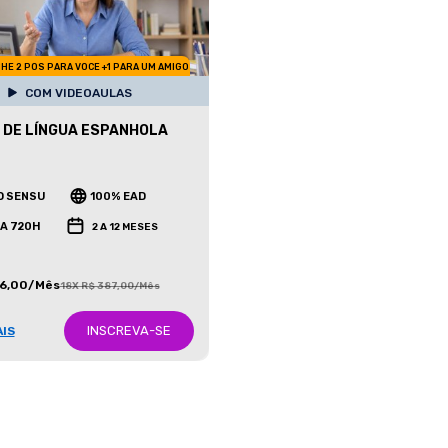
HE 2 POS PARA VOCE +1 PARA UM AMIGO
COM VIDEOAULAS
 DE LÍNGUA ESPANHOLA
O SENSU
100% EAD
 A 720H
2 A 12 MESES
86,00/Mês
18X R$ 387,00/Mês
INSCREVA-SE
AIS