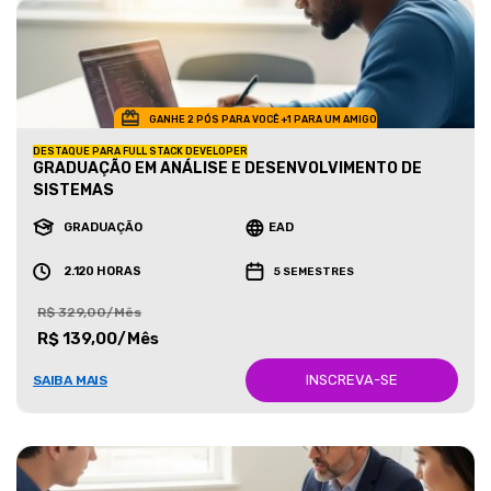
GANHE 2 PÓS PARA VOCÊ +1 PARA UM AMIGO
DESTAQUE PARA FULL STACK DEVELOPER
GRADUAÇÃO EM ANÁLISE E DESENVOLVIMENTO DE
SISTEMAS
GRADUAÇÃO
EAD
2.120 HORAS
5 SEMESTRES
R$ 329,00/Mês
R$ 139,00/Mês
INSCREVA-SE
SAIBA MAIS