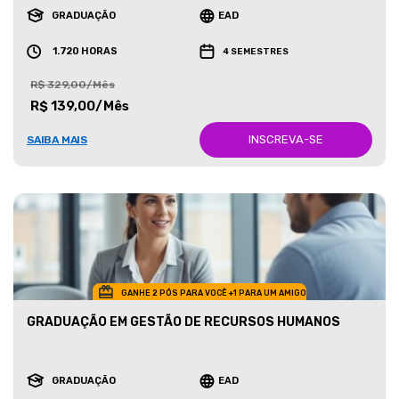
GRADUAÇÃO
EAD
1.720 HORAS
4 SEMESTRES
R$ 329,00/Mês
R$ 139,00/Mês
INSCREVA-SE
SAIBA MAIS
GANHE 2 PÓS PARA VOCÊ +1 PARA UM AMIGO
GRADUAÇÃO EM GESTÃO DE RECURSOS HUMANOS
GRADUAÇÃO
EAD