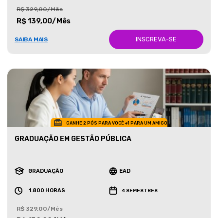
R$ 329,00/Mês
R$ 139,00/Mês
INSCREVA-SE
SAIBA MAIS
GANHE 2 PÓS PARA VOCÊ +1 PARA UM AMIGO
GRADUAÇÃO EM GESTÃO PÚBLICA
GRADUAÇÃO
EAD
1.800 HORAS
4 SEMESTRES
R$ 329,00/Mês