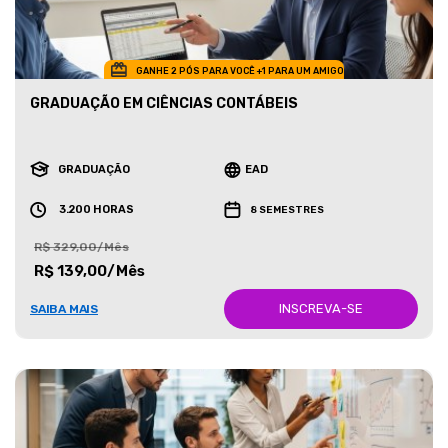
GANHE 2 PÓS PARA VOCÊ +1 PARA UM AMIGO
GRADUAÇÃO EM CIÊNCIAS CONTÁBEIS
GRADUAÇÃO
EAD
3.200 HORAS
8 SEMESTRES
R$ 329,00/Mês
R$ 139,00/Mês
INSCREVA-SE
SAIBA MAIS