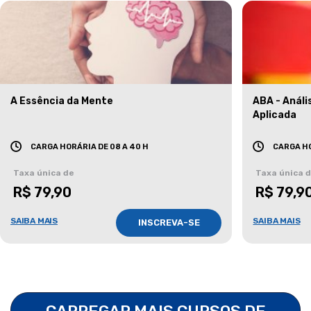
A Essência da Mente
ABA - Anál
Aplicada
CARGA HORÁRIA DE 08 A 40 H
CARGA HO
Taxa única de
Taxa única 
R$ 79,90
R$ 79,9
SAIBA MAIS
SAIBA MAIS
INSCREVA-SE
CARREGAR MAIS CURSOS DE