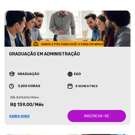
GANHE 2 PÓS PARA VOCÊ +1 PARA UM AMIGO
GRADUAÇÃO EM ADMINISTRAÇÃO
GRADUAÇÃO
EAD
3.200 HORAS
8 SEMESTRES
R$ 329,00/Mês
R$ 139,00/Mês
INSCREVA-SE
SAIBA MAIS