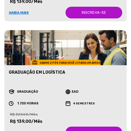
R$ 139,00/Mês
INSCREVA-SE
SAIBA MAIS
GANHE 2 PÓS PARA VOCÊ +1 PARA UM AMIGO
GRADUAÇÃO EM LOGÍSTICA
GRADUAÇÃO
EAD
1.720 HORAS
4 SEMESTRES
R$ 329,00/Mês
R$ 139,00/Mês