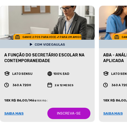
GANHE 2 POS PARA VOCE +1 PARA UM AMIGO
GAN
COM VIDEOAULAS
A FUNÇÃO DO SECRETÁRIO ESCOLAR NA
ABA - ANÁ
CONTEMPORANEIDADE
APLICADA
LATO SENSU
100% EAD
LATO SE
360 A 720H
360 A 72
2 A 12 MESES
18X R$ 86,00/Mês
18X R$ 86,0
18X R$ 387,00/Mês
INSCREVA-SE
SAIBA MAIS
SAIBA MAIS