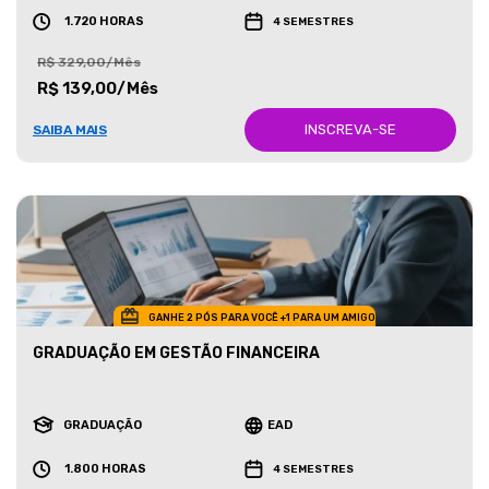
1.720 HORAS
4 SEMESTRES
R$ 329,00/Mês
R$ 139,00/Mês
INSCREVA-SE
SAIBA MAIS
GANHE 2 PÓS PARA VOCÊ +1 PARA UM AMIGO
GRADUAÇÃO EM GESTÃO FINANCEIRA
GRADUAÇÃO
EAD
1.800 HORAS
4 SEMESTRES