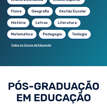
Física
Geografia
Gestão Escolar
História
Letras
Literatura
Matemática
Pedagogia
Teologia
Todos os Cursos de Educação
PÓS-GRADUAÇÃO
EM EDUCAÇÃO