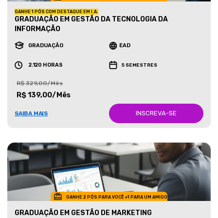
GANHE 1 PÓS COM DESTAQUE EM I.A.
GRADUAÇÃO EM GESTÃO DA TECNOLOGIA DA
INFORMAÇÃO
GRADUAÇÃO
EAD
2.120 HORAS
5 SEMESTRES
R$ 329,00/Mês
R$ 139,00/Mês
INSCREVA-SE
SAIBA MAIS
GANHE 2 PÓS PARA VOCÊ +1 PARA UM AMIGO
GRADUAÇÃO EM GESTÃO DE MARKETING