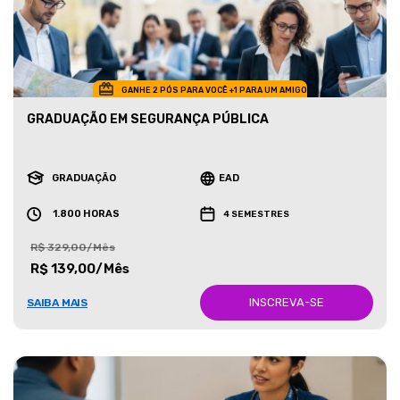
GANHE 2 PÓS PARA VOCÊ +1 PARA UM AMIGO
GRADUAÇÃO EM SEGURANÇA PÚBLICA
GRADUAÇÃO
EAD
1.800 HORAS
4 SEMESTRES
R$ 329,00/Mês
R$ 139,00/Mês
INSCREVA-SE
SAIBA MAIS