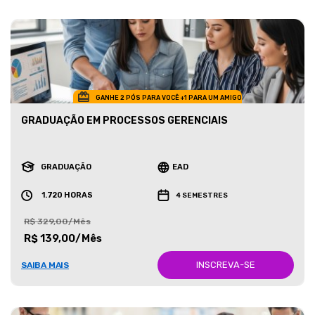
GANHE 2 PÓS PARA VOCÊ +1 PARA UM AMIGO
GRADUAÇÃO EM PROCESSOS GERENCIAIS
GRADUAÇÃO
EAD
1.720 HORAS
4 SEMESTRES
R$ 329,00/Mês
R$ 139,00/Mês
INSCREVA-SE
SAIBA MAIS