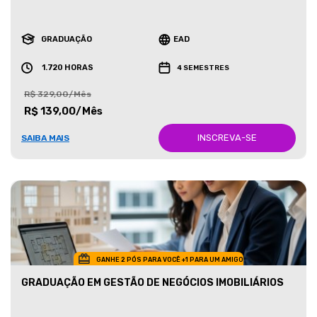
GRADUAÇÃO
EAD
1.720 HORAS
4 SEMESTRES
R$ 329,00/Mês
R$ 139,00/Mês
INSCREVA-SE
SAIBA MAIS
GANHE 2 PÓS PARA VOCÊ +1 PARA UM AMIGO
GRADUAÇÃO EM GESTÃO DE NEGÓCIOS IMOBILIÁRIOS